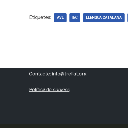
Etiquetes:
AVL
IEC
LLENGUA CATALANA
Contacte:
info@trellat.org
Política de
cookies