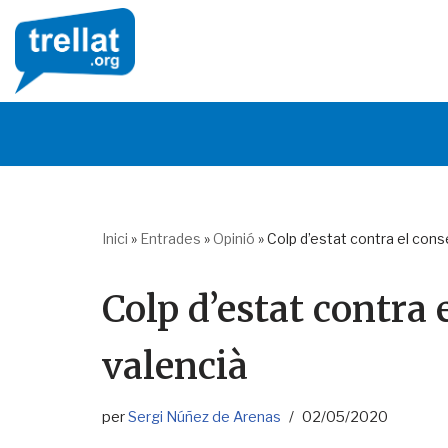
Skip
to
content
Inici
»
Entrades
»
Opinió
»
Colp d’estat contra el cons
Colp d’estat contra 
valencià
per
Sergi Núñez de Arenas
02/05/2020