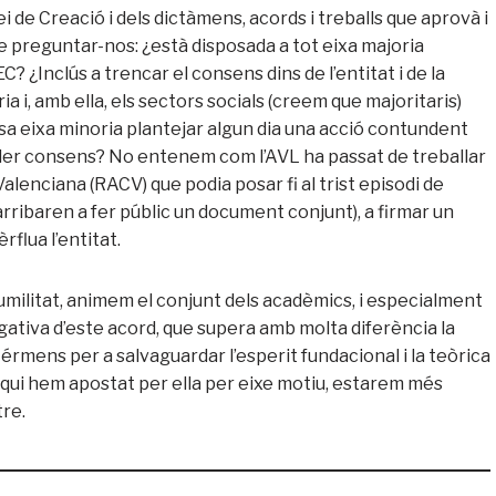
ei de Creació i dels dictàmens, acords i treballs que aprovà i
e preguntar-nos: ¿està disposada a tot eixa majoria
C? ¿Inclús a trencar el consens dins de l’entitat i de la
a i, amb ella, els sectors socials (creem que majoritaris)
sa eixa minoria plantejar algun dia una acció contundent
dader consens? No entenem com l’AVL ha passat de treballar
lenciana (RACV) que podia posar fi al trist episodi de
arribaren a fer públic un document conjunt), a firmar un
rflua l’entitat.
humilitat, animem el conjunt dels acadèmics, i especialment
egativa d’este acord, que supera amb molta diferència la
térmens per a salvaguardar l’esperit fundacional i la teòrica
ls qui hem apostat per ella per eixe motiu, estarem més
tre.