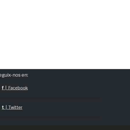
eguix-nos en:
f
| Facebook
t
| Twitter