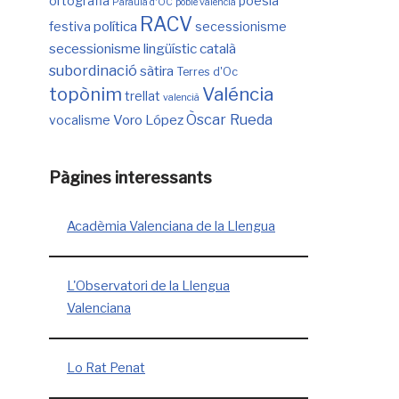
ortografia
poesia
Paraula d'OC
poble valencià
RACV
política
festiva
secessionisme
secessionisme lingüístic català
subordinació
sàtira
Terres d'Oc
Valéncia
topònim
trellat
valencià
Òscar Rueda
Voro López
vocalisme
Pàgines interessants
Acadèmia Valenciana de la Llengua
L'Observatori de la Llengua
Valenciana
Lo Rat Penat