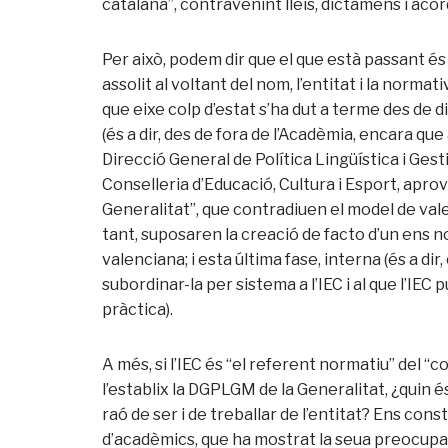
catalana”, contravenint lleis, dictàmens i acor
Per això, podem dir que el que està passant és 
assolit al voltant del nom, l’entitat i la normat
que eixe colp d’estat s’ha dut a terme des de d
(és a dir, des de fora de l’Acadèmia, encara que
Direcció General de Política Lingüística i Ge
Conselleria d’Educació, Cultura i Esport, aprovà
Generalitat”, que contradiuen el model de valen
tant, suposaren la creació de facto d’un ens no
valenciana; i esta última fase, interna (és a di
subordinar-la per sistema a l’IEC i al que l’IEC
pràctica).
A més, si l’IEC és “el referent normatiu” del “c
l’establix la DGPLGM de la Generalitat, ¿quin 
raó de ser i de treballar de l’entitat? Ens con
d’acadèmics, que ha mostrat la seua preocupaci