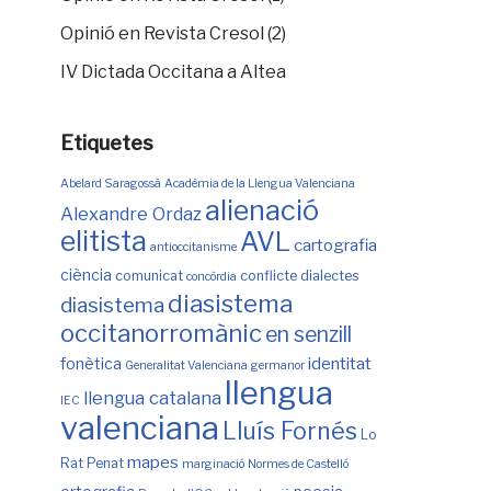
Opinió en Revista Cresol (2)
IV Dictada Occitana a Altea
Etiquetes
Abelard Saragossà
Acadèmia de la Llengua Valenciana
alienació
Alexandre Ordaz
elitista
AVL
cartografia
antioccitanisme
ciència
comunicat
conflicte
dialectes
concòrdia
diasistema
diasistema
occitanorromànic
en senzill
identitat
fonètica
Generalitat Valenciana
germanor
llengua
llengua catalana
IEC
valenciana
Lluís Fornés
Lo
mapes
Rat Penat
marginació
Normes de Castelló