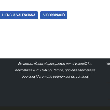
LLENGUA VALENCIANA
SUBORDINACIÓ
S
Els autors d'esta pàgina gasten per al valencià les
normatives AVL i RACV i, també, opcions alternatives
que consideren que podrien ser de consens