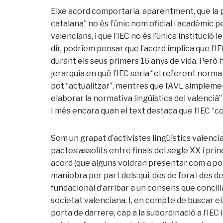
Eixe acord comportaria, aparentment, que la pa
catalana” no és l’únic nom oficial i acadèmic p
valencians, i que l’IEC no és l’única institució 
dir, podríem pensar que l’acord implica que l’I
durant els seus primers 16 anys de vida. Però 
jerarquia en què l’IEC seria “el referent normati
pot “actualitzar”, mentres que l’AVL simpleme
elaborar la normativa lingüística del valencià” (
I més encara quan el text destaca que l’IEC “
Som un grapat d’activistes lingüístics valencians
pactes assolits entre finals del segle XX i prin
acord (que alguns voldran presentar com a posi
maniobra per part dels qui, des de fora i des d
fundacional d’arribar a un consens que concilia
societat valenciana. I, en compte de buscar eix
porta de darrere, cap a la subordinació a l’IEC i,