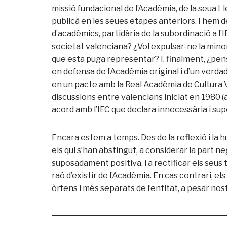
missió fundacional de l’Acadèmia, de la seua Ll
publicà en les seues etapes anteriors. I hem d
d’acadèmics, partidària de la subordinació a l’IE
societat valenciana? ¿Vol expulsar-ne la minori
que esta puga representar? I, finalment, ¿pen
en defensa de l’Acadèmia original i d’un ver
en un pacte amb la Real Acadèmia de Cultura Va
discussions entre valencians iniciat en 1980 (
acord amb l’IEC que declara innecessària i supè
Encara estem a temps. Des de la reflexió i la 
els qui s’han abstingut, a considerar la part n
suposadament positiva, i a rectificar els seus 
raó d’existir de l’Acadèmia. En cas contrari, e
òrfens i més separats de l’entitat, a pesar nos