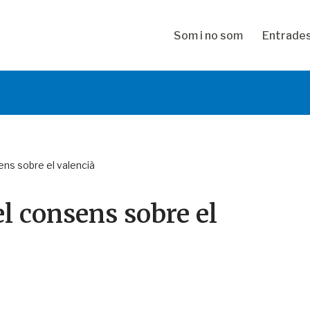
Som i no som
Entrade
ens sobre el valencià
el consens sobre el