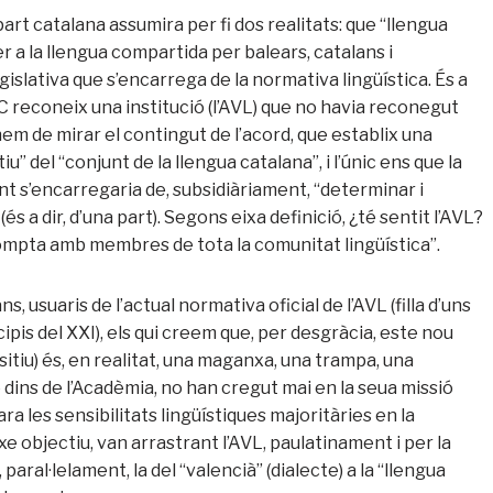
rt catalana assumira per fi dos realitats: que “llengua
er a la llengua compartida per balears, catalans i
legislativa que s’encarrega de la normativa lingüística. És a
EC reconeix una institució (l’AVL) que no havia reconegut
hem de mirar el contingut de l’acord, que establix una
u” del “conjunt de la llengua catalana”, i l’únic ens que la
nt s’encarregaria de, subsidiàriament, “determinar i
és a dir, d’una part). Segons eixa definició, ¿té sentit l’AVL?
compta amb membres de tota la comunitat lingüística”.
, usuaris de l’actual normativa oficial de l’AVL (filla d’uns
cipis del XXI), els qui creem que, per desgràcia, este nou
tiu) és, en realitat, una maganxa, una trampa, una
e dins de l’Acadèmia, no han cregut mai en la seua missió
ra les sensibilitats lingüístiques majoritàries en la
e objectiu, van arrastrant l’AVL, paulatinament i per la
 paral·lelament, la del “valencià” (dialecte) a la “llengua