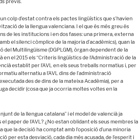
ds previs.
un colp d’estat contra els pactes lingüístics que s’havien
ivització de la llengua valenciana. I el que és més greu és
ins de les institucions i en dos fases: una primera, externa
 amb el silenci còmplice de la majoria d’acadèmics), quan la
stió del Multilingüisme (DGPLGM), òrgan dependent de la
 en el 2015 els “Criteris lingüístics de l’Administració de la
cià establit per l’AVL en els seus treballs normatius i, per
rmatiu alternatiu a l’AVL dins de l’administració
r, executada des de dins de la mateixa Acadèmia), per a
 puga decidir (cosa que ja ocorria moltes voltes en la
onjunt de la llengua catalana” i el model de valencià ja
és el paper de l’AVL? ¿No estan oblidant els seus membres la
sta que la decisió ha comptat amb l’oposició d’una minoria
ó per esta desviació, cada dia més acusada, de l’esperit i