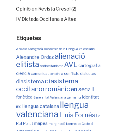
Opinió en Revista Cresol (2)
IV Dictada Occitana a Altea
Etiquetes
Abelard Saragossà
Acadèmia de la Llengua Valenciana
alienació
Alexandre Ordaz
elitista
AVL
cartografia
antioccitanisme
ciència
comunicat
conflicte
dialectes
concòrdia
diasistema
diasistema
occitanorromànic
en senzill
identitat
fonètica
Generalitat Valenciana
germanor
llengua
llengua catalana
IEC
valenciana
Lluís Fornés
Lo
mapes
Rat Penat
marginació
Normes de Castelló