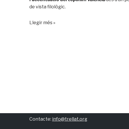
de vista filològic.
Llegir més »
Contacte:
info@trellat.org