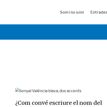
Som i no som
Entrade
¿Com convé escriure el nom del