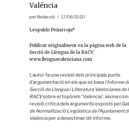
Valéncia
per
Redacció
17/06/2020
Leopoldo Peñarroja*
Publicat originalment en la pàgina web de la
Secció de Llengua de la RACV:
www.llenguavalenciana.com
L’autor fa una revisió dels principals punts
d’argumentació en els que es basa
l’Informe de
Secció de Llengua i Lliteratura Valencianes de 
RACV
sobre el topònim “Valéncia”, aixina com
revisió crítica dels arguments exposts pel
Gab
de Normalització Lingüística de l’Ajuntament d
Valéncia
per a desestimar dit informe.