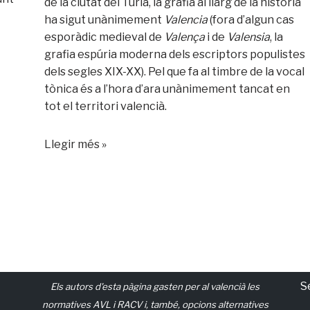
de la ciutat del Túria, la grafia al llarg de la història
ha sigut unànimement
Valencia
(fora d’algun cas
esporàdic medieval de
Va­lença
i de
Valensia
, la
grafia espúria moderna dels escriptors populistes
dels se­gles XIX-XX). Pel que fa al timbre de la vo­cal
tònica és a l’hora d’ara unànimement tancat en
tot el territori valencià.
Llegir més »
S
Els autors d'esta pàgina gasten per al valencià les
normatives AVL i RACV i, també, opcions alternatives