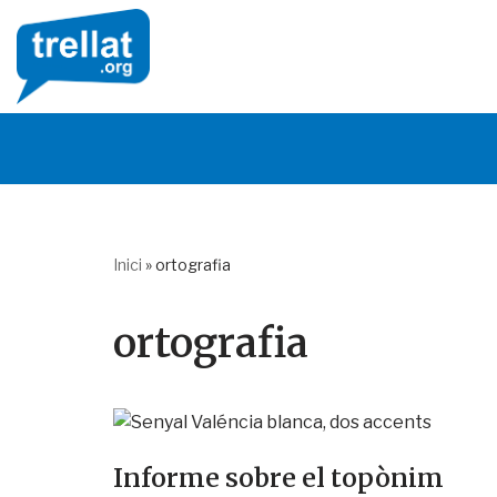
Skip
to
content
Inici
»
ortografia
ortografia
Informe sobre el topònim