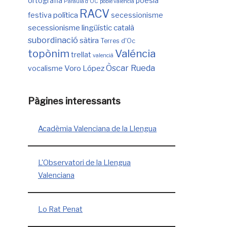
ortografia
poesia
Paraula d'OC
poble valencià
RACV
política
festiva
secessionisme
secessionisme lingüístic català
subordinació
sàtira
Terres d'Oc
Valéncia
topònim
trellat
valencià
Òscar Rueda
Voro López
vocalisme
Pàgines interessants
Acadèmia Valenciana de la Llengua
L'Observatori de la Llengua
Valenciana
Lo Rat Penat