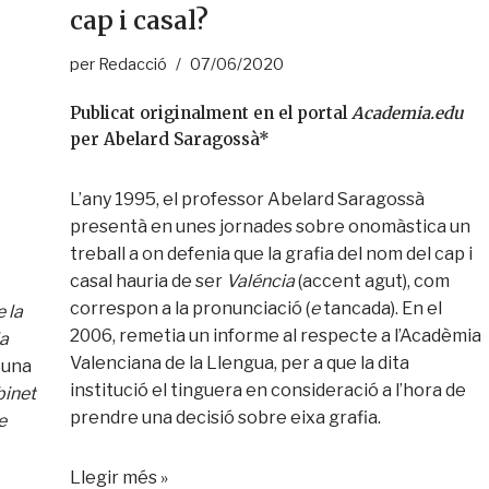
cap i casal?
per
Redacció
07/06/2020
Publicat originalment en el portal
Academia.edu
per Abelard Saragossà*
L’any 1995, el professor Abelard Saragossà
presentà en unes jornades sobre onomàstica un
treball a on defenia que la grafia del nom del cap i
casal hauria de ser
Valéncia
(accent agut), com
correspon a la pronunciació (
e
tancada). En el
 la
2006, remetia un informe al respecte a l’Acadèmia
la
Valenciana de la Llengua, per a que la dita
 una
institució el tinguera en consideració a l’hora de
inet
prendre una decisió sobre eixa grafia.
e
Llegir més »