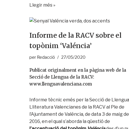
Llegir més »
Informe de la RACV sobre el
topònim ‘Valéncia’
per
Redacció
27/05/2020
Publicat originalment en la pàgina web de la
Secció de Llengua de la RACV:
www.llenguavalenciana.com
Informe tècnic emés per la Secció de Llengua
Lliteratura Valencianes de la RACV al Ple de
l’Ajuntament de Valéncia, de data 3 de maig de
2016, en el qual s’aborda la qüestió de
l’accentuació del topònim
Valéncia
des d’un p