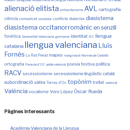
Abelard Saragossà
Acadèmia de la Llengua Valenciana
alienació elitista
AVL
cartografia
antioccitanisme
diasistema
ciència
comunicat
conflicte
dialectes
concòrdia
diasistema occitanorromànic
en senzill
llengua
identitat
fonètica
Generalitat Valenciana
germanor
IEC
llengua valenciana
Lluís
catalana
Fornés
mapes
Lo Rat Penat
marginació
Normes de Castelló
política
ortografia
poesia festiva
Paraula d'OC
poble valencià
RACV
secessionisme lingüístic català
secessionisme
topònim
subordinació
sàtira
trellat
Terres d'Oc
valencià
Valéncia
Òscar Rueda
Voro López
vocalisme
Pàgines interessants
Acadèmia Valenciana de la Llengua