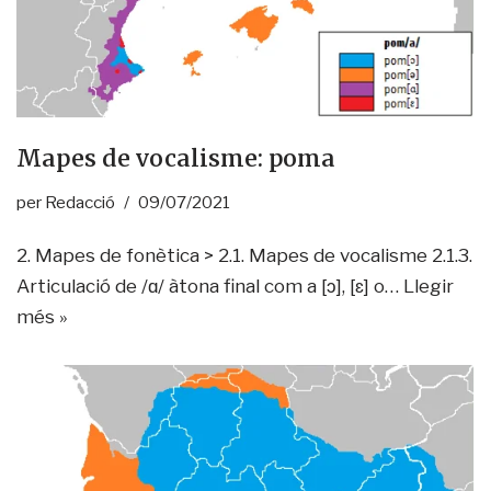
Mapes de vocalisme: poma
per
Redacció
09/07/2021
2. Mapes de fonètica > 2.1. Mapes de vocalisme 2.1.3.
Articulació de /ɑ/ àtona final com a [ɔ], [ɛ] o…
Llegir
més »