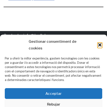
Contacte:
info@trellat.org
Gestionar consentiment de
cookies
Política de
cookies
Els autors d'esta pàgina gasten per al valencià les normatives
Per a oferir la millor experiència, gastem tecnologies com les cookies
per a guardar i/o accedir a informació del dispositiu. Donar el
AVL i RACV i, també, opcions alternatives que consideren que
consentiment a estes tecnologies nos permetrà processar informació
com el comportament de navegació o identificadors únics en esta
podrien ser de consens
web. No consentir o retirar el consentiment, pot afectar negativament
Seguix-nos en:
a determinades característiques i funcions.
f
| Facebook
Acceptar
Rebujar