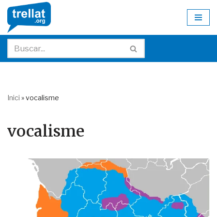
Skip
to
content
Inici
»
vocalisme
vocalisme