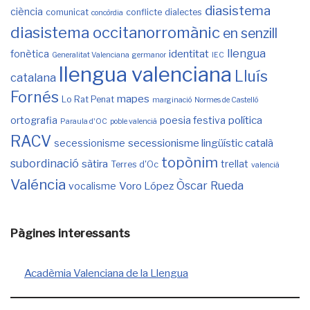
diasistema
ciència
comunicat
conflicte
dialectes
concòrdia
diasistema occitanorromànic
en senzill
llengua
identitat
fonètica
Generalitat Valenciana
germanor
IEC
llengua valenciana
Lluís
catalana
Fornés
mapes
Lo Rat Penat
marginació
Normes de Castelló
política
ortografia
poesia festiva
Paraula d'OC
poble valencià
RACV
secessionisme lingüístic català
secessionisme
topònim
subordinació
sàtira
trellat
Terres d'Oc
valencià
Valéncia
Òscar Rueda
Voro López
vocalisme
Pàgines interessants
Acadèmia Valenciana de la Llengua