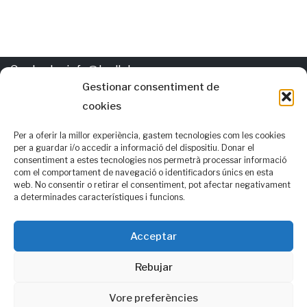
Contacte:
info@trellat.org
Gestionar consentiment de
cookies
Política de
cookies
Els autors d'esta pàgina gasten per al valencià les normatives
Per a oferir la millor experiència, gastem tecnologies com les cookies
per a guardar i/o accedir a informació del dispositiu. Donar el
AVL i RACV i, també, opcions alternatives que consideren que
consentiment a estes tecnologies nos permetrà processar informació
com el comportament de navegació o identificadors únics en esta
podrien ser de consens
web. No consentir o retirar el consentiment, pot afectar negativament
a determinades característiques i funcions.
Seguix-nos en:
f
| Facebook
Acceptar
Rebujar
t
| Twitter
Vore preferències