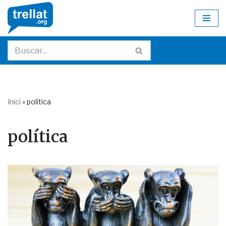
Skip
to
content
Inici
»
política
política