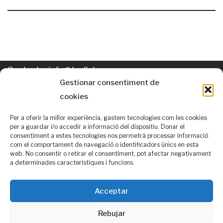
Contacte:
info@trellat.org
Gestionar consentiment de
cookies
Política de
cookies
Els autors d'esta pàgina gasten per al valencià les normatives
Per a oferir la millor experiència, gastem tecnologies com les cookies
per a guardar i/o accedir a informació del dispositiu. Donar el
AVL i RACV i, també, opcions alternatives que consideren que
consentiment a estes tecnologies nos permetrà processar informació
com el comportament de navegació o identificadors únics en esta
podrien ser de consens
web. No consentir o retirar el consentiment, pot afectar negativament
a determinades característiques i funcions.
Seguix-nos en:
f
| Facebook
Acceptar
Rebujar
t
| Twitter