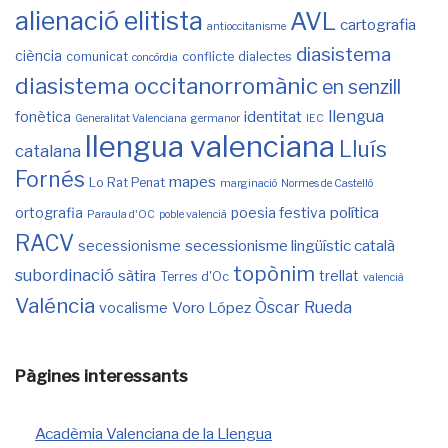
alienació elitista
AVL
cartografia
antioccitanisme
diasistema
ciència
comunicat
conflicte
dialectes
concòrdia
diasistema occitanorromànic
en senzill
llengua
identitat
fonètica
Generalitat Valenciana
germanor
IEC
llengua valenciana
Lluís
catalana
Fornés
mapes
Lo Rat Penat
marginació
Normes de Castelló
política
ortografia
poesia festiva
Paraula d'OC
poble valencià
RACV
secessionisme lingüístic català
secessionisme
topònim
subordinació
sàtira
trellat
Terres d'Oc
valencià
Valéncia
Òscar Rueda
Voro López
vocalisme
Pàgines interessants
Acadèmia Valenciana de la Llengua