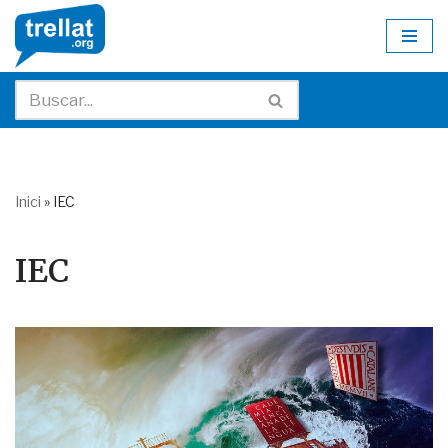
Skip
to
content
Inici
»
IEC
IEC