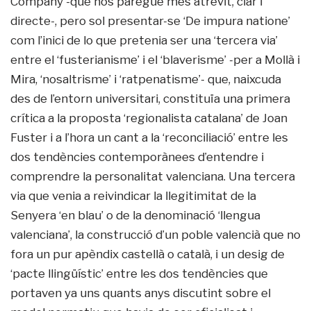
Company -que nos paregué més atrevit, clar i
directe-, pero sol presentar-se ‘De impura natione’
com l’inici de lo que pretenia ser una ‘tercera via’
entre el ‘fusterianisme’ i el ‘blaverisme’ -per a Mollà i
Mira, ‘nosaltrisme’ i ‘ratpenatisme’- que, naixcuda
des de l’entorn universitari, constituïa una primera
crítica a la proposta ‘regionalista catalana’ de Joan
Fuster i a l’hora un cant a la ‘reconciliació’ entre les
dos tendències contemporànees d’entendre i
comprendre la personalitat valenciana. Una tercera
via que venia a reivindicar la llegitimitat de la
Senyera ‘en blau’ o de la denominació ‘llengua
valenciana’, la construcció d’un poble valencià que no
fora un pur apèndix castellà o català, i un desig de
‘pacte llingüístic’ entre les dos tendències que
portaven ya uns quants anys discutint sobre el