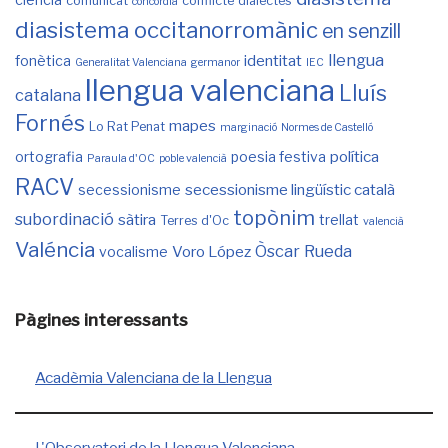
comunicat
conflicte
dialectes
concòrdia
diasistema occitanorromànic
en senzill
llengua
identitat
fonètica
Generalitat Valenciana
germanor
IEC
llengua valenciana
Lluís
catalana
Fornés
mapes
Lo Rat Penat
marginació
Normes de Castelló
política
ortografia
poesia festiva
Paraula d'OC
poble valencià
RACV
secessionisme lingüístic català
secessionisme
topònim
subordinació
sàtira
trellat
Terres d'Oc
valencià
Valéncia
Òscar Rueda
Voro López
vocalisme
Pàgines interessants
Acadèmia Valenciana de la Llengua
L'Observatori de la Llengua Valenciana