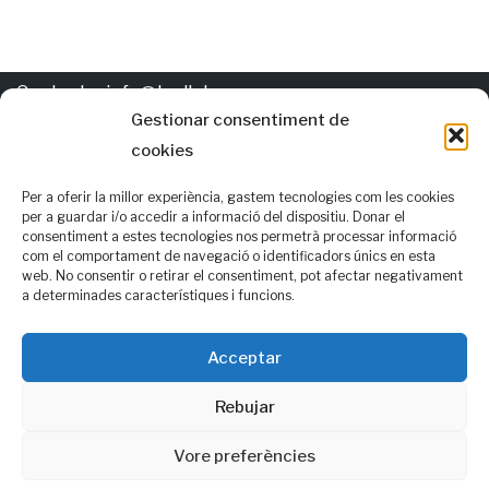
Contacte:
info@trellat.org
Gestionar consentiment de
cookies
Política de
cookies
Els autors d'esta pàgina gasten per al valencià les normatives
Per a oferir la millor experiència, gastem tecnologies com les cookies
per a guardar i/o accedir a informació del dispositiu. Donar el
AVL i RACV i, també, opcions alternatives que consideren que
consentiment a estes tecnologies nos permetrà processar informació
com el comportament de navegació o identificadors únics en esta
podrien ser de consens
web. No consentir o retirar el consentiment, pot afectar negativament
a determinades característiques i funcions.
Seguix-nos en:
f
| Facebook
Acceptar
Rebujar
t
| Twitter
Vore preferències