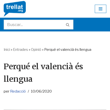
Skip
to
content
Inici
»
Entrades
»
Opinió
»
Perqué el valencià és llengua
Perqué el valencià és
llengua
per
Redacció
10/06/2020