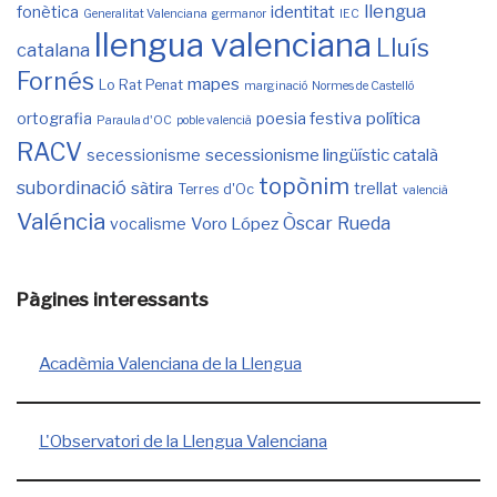
llengua
identitat
fonètica
Generalitat Valenciana
germanor
IEC
llengua valenciana
Lluís
catalana
Fornés
mapes
Lo Rat Penat
marginació
Normes de Castelló
política
ortografia
poesia festiva
Paraula d'OC
poble valencià
RACV
secessionisme lingüístic català
secessionisme
topònim
subordinació
sàtira
trellat
Terres d'Oc
valencià
Valéncia
Òscar Rueda
Voro López
vocalisme
Pàgines interessants
Acadèmia Valenciana de la Llengua
L'Observatori de la Llengua Valenciana