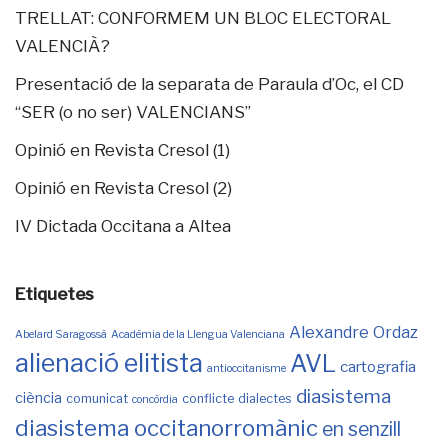
TRELLAT: CONFORMEM UN BLOC ELECTORAL
VALENCIÀ?
Presentació de la separata de Paraula d’Oc, el CD
“SER (o no ser) VALENCIANS”
Opinió en Revista Cresol (1)
Opinió en Revista Cresol (2)
IV Dictada Occitana a Altea
Etiquetes
Alexandre Ordaz
Abelard Saragossà
Acadèmia de la Llengua Valenciana
alienació elitista
AVL
cartografia
antioccitanisme
diasistema
ciència
comunicat
conflicte
dialectes
concòrdia
diasistema occitanorromànic
en senzill