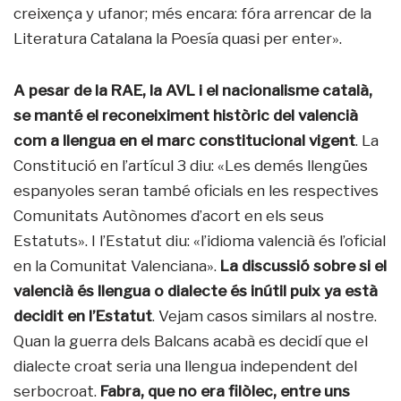
creixença y ufanor; més encara: fóra arrencar de la
Literatura Catalana la Poesía quasi per enter».
A pesar de la RAE, la AVL i el nacionalisme català,
se manté el reconeiximent històric del valencià
com a llengua en el marc constitucional vigent
. La
Constitució en l’artícul 3 diu: «Les demés llengües
espanyoles seran també oficials en les respectives
Comunitats Autònomes d’acort en els seus
Estatuts». I l’Estatut diu: «l’idioma valencià és l’oficial
en la Comunitat Valenciana».
La discussió sobre si el
valencià és llengua o dialecte és inútil puix ya està
decidit en l’Estatut
. Vejam casos similars al nostre.
Quan la guerra dels Balcans acabà es decidí que el
dialecte croat seria una llengua independent del
serbocroat.
Fabra, que no era filòlec, entre uns