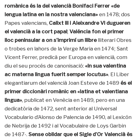
romànica és la del valencià Bonifaci Ferrer
«de
lengua latina en la nostra valenciana»
en 1478; dos
Papes valencians,
Calixt III i Aleixandre VI dugueren
el valencià a la cort papal
;
Valéncia fon el primer
lloc peninsular a on s’imprimí un llibre
lliterari Obres
o trobes en lahors de la Verge Maria en 1474; Sant
Vicent Ferrer, predicà per Europa en valencià, com
diu el seu procés de canonisació:
«In sua valentina
ac materna lingua fuerit semper locutus»
. El Liber
elegantiarum del valencià Joan Esteve de 1489
és el
primer diccionàri romànic en «latina et valentiana
lingua»
, publicat en Venècia en 1489, pero en una
dedicatòria de 1472, sent anterior al Universal
Vocabulario d’Alonso de Palencia de 1490, al Lexicón
de Nebrija de 1492 i al Vocabulaire de Loys Garbin
de 1487-.
Sense oblidar que el Sigle d’Or Valencià és