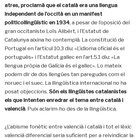
atres, proclamà que el català era una llengua
independent de l’occità en un manifest
politicollingüístic en 1934
, a pesar de l’oposició del
gran occitaniste Loïs Alibèrt, i l’Estatut de
Catalunya aixina ho contemplà. La constitució de
Portugal en l’artícul 10.3 diu: «L’idioma oficial és el
portugués» i l’Estatut gallec en l’art.5.1 diu: «La
llengua pròpia de Galícia és el gallec». Lo mateix
podem dir de dos llengües tan paregudes com el
noruec i el suec. La llingüística internacional no ha
posat objeccions.
Són els llingüistes catalanistes
els que intenten enredrar el tema entre català i
valencià
. Puix aclarim-ho des de la llingüística.
¿L’abisme fonètic entre valencià i català i tot el lèxic
valencià diferencial seria suficient per a reivindicar la