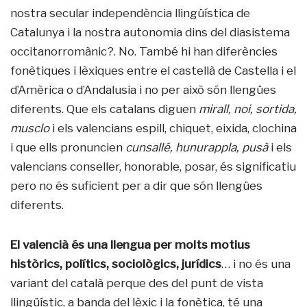
nostra secular independència llingüística de
Catalunya i la nostra autonomia dins del diasistema
occitanorromànic?. No. També hi han diferències
fonètiques i lèxiques entre el castellà de Castella i el
d’Amèrica o d’Andalusia i no per això són llengües
diferents. Que els catalans diguen
mirall, noi, sortida,
musclo
i els valencians espill, chiquet, eixida, clochina
i que ells pronuncien
cunsallé, hunurappla, pusà
i els
valencians conseller, honorable, posar, és significatiu
pero no és suficient per a dir que són llengües
diferents.
El valencià és una llengua per molts motius
històrics, polítics, sociològics, jurídics
… i no és una
variant del català perque des del punt de vista
llingüístic, a banda del lèxic i la fonètica, té una