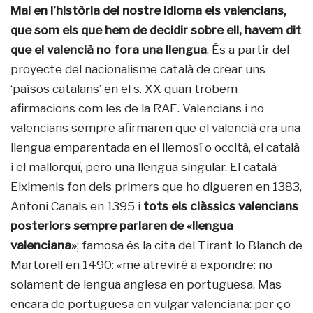
Mai en l’història del nostre idioma els valencians,
que som els que hem de decidir sobre ell, havem dit
que el valencià no fora una llengua
. És a partir del
proyecte del nacionalisme català de crear uns
‘països catalans’ en el s. XX quan trobem
afirmacions com les de la RAE. Valencians i no
valencians sempre afirmaren que el valencià era una
llengua emparentada en el llemosí o occità, el català
i el mallorquí, pero una llengua singular. El català
Eiximenis fon dels primers que ho digueren en 1383,
Antoni Canals en 1395 i
tots els clàssics valencians
posteriors sempre parlaren de «llengua
valenciana»
; famosa és la cita del Tirant lo Blanch de
Martorell en 1490: «me atreviré a expondre: no
solament de lengua anglesa en portuguesa. Mas
encara de portuguesa en vulgar valenciana: per ço