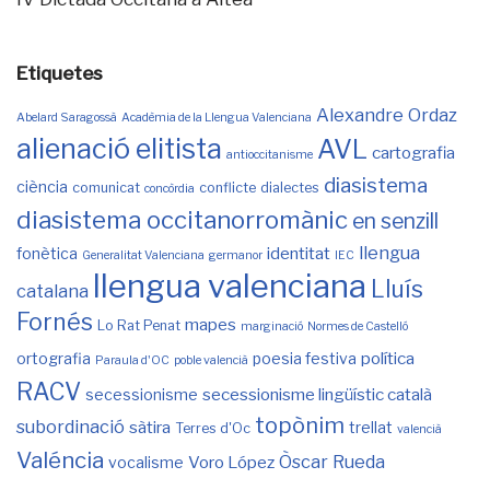
Etiquetes
Alexandre Ordaz
Abelard Saragossà
Acadèmia de la Llengua Valenciana
alienació elitista
AVL
cartografia
antioccitanisme
diasistema
ciència
comunicat
conflicte
dialectes
concòrdia
diasistema occitanorromànic
en senzill
llengua
identitat
fonètica
Generalitat Valenciana
germanor
IEC
llengua valenciana
Lluís
catalana
Fornés
mapes
Lo Rat Penat
marginació
Normes de Castelló
política
ortografia
poesia festiva
Paraula d'OC
poble valencià
RACV
secessionisme lingüístic català
secessionisme
topònim
subordinació
sàtira
trellat
Terres d'Oc
valencià
Valéncia
Òscar Rueda
Voro López
vocalisme