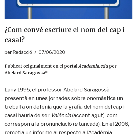
¿Com convé escriure el nom del cap i
casal?
per
Redacció
07/06/2020
Publicat originalment en el portal
Academia.edu
per
Abelard Saragossà*
L’any 1995, el professor Abelard Saragossà
presentà en unes jornades sobre onomàstica un
treball a on defenia que la grafia del nom del cap i
casal hauria de ser
Valéncia
(accent agut), com
correspon a la pronunciació (
e
tancada). En el 2006,
remetia un informe al respecte a l’Acadèmia