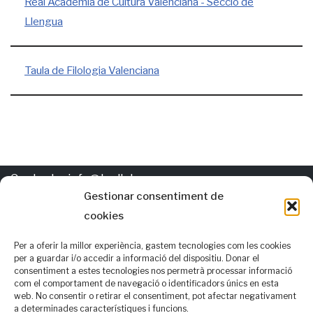
Real Acadèmia de Cultura Valenciana - Secció de
Llengua
Taula de Filologia Valenciana
Contacte:
info@trellat.org
Gestionar consentiment de
cookies
Política de
cookies
Els autors d'esta pàgina gasten per al valencià les normatives
Per a oferir la millor experiència, gastem tecnologies com les cookies
per a guardar i/o accedir a informació del dispositiu. Donar el
AVL i RACV i, també, opcions alternatives que consideren que
consentiment a estes tecnologies nos permetrà processar informació
com el comportament de navegació o identificadors únics en esta
podrien ser de consens
web. No consentir o retirar el consentiment, pot afectar negativament
Seguix-nos en:
a determinades característiques i funcions.