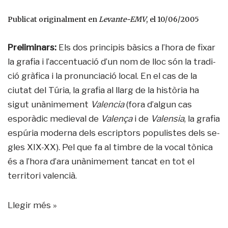
Publicat originalment en
Levante-EMV
, el 10/06/2005
Preliminars:
Els dos principis bàsics a l’hora de fixar
la grafia i l’accen­tuació d’un nom de lloc són la tradi­
ció gràfica i la pronunciació local. En el cas de la
ciutat del Túria, la grafia al llarg de la història ha
sigut unànimement
Valencia
(fora d’algun cas
esporàdic medieval de
Va­lença
i de
Valensia
, la grafia
espúria moderna dels escriptors populistes dels se­
gles XIX-XX). Pel que fa al timbre de la vo­cal tònica
és a l’hora d’ara unànimement tancat en tot el
territori valencià.
Llegir més »