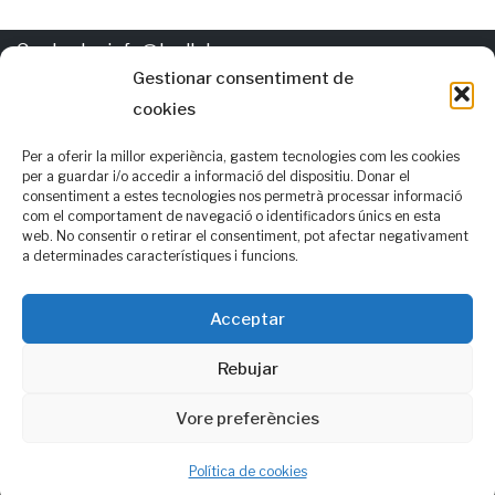
Contacte:
info@trellat.org
Gestionar consentiment de
cookies
Política de
cookies
Els autors d'esta pàgina gasten per al valencià les normatives
Per a oferir la millor experiència, gastem tecnologies com les cookies
per a guardar i/o accedir a informació del dispositiu. Donar el
AVL i RACV i, també, opcions alternatives que consideren que
consentiment a estes tecnologies nos permetrà processar informació
com el comportament de navegació o identificadors únics en esta
podrien ser de consens
web. No consentir o retirar el consentiment, pot afectar negativament
Seguix-nos en:
a determinades característiques i funcions.
f
| Facebook
Acceptar
Rebujar
t
| Twitter
Vore preferències
Política de cookies
© trellat.org - {current_year}