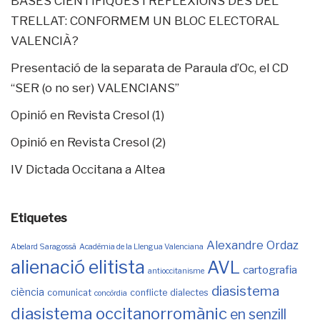
BASES CIENTÍFIQUES I REFLEXIONS DES DEL
TRELLAT: CONFORMEM UN BLOC ELECTORAL
VALENCIÀ?
Presentació de la separata de Paraula d’Oc, el CD
“SER (o no ser) VALENCIANS”
Opinió en Revista Cresol (1)
Opinió en Revista Cresol (2)
IV Dictada Occitana a Altea
Etiquetes
Alexandre Ordaz
Abelard Saragossà
Acadèmia de la Llengua Valenciana
alienació elitista
AVL
cartografia
antioccitanisme
diasistema
ciència
comunicat
conflicte
dialectes
concòrdia
diasistema occitanorromànic
en senzill