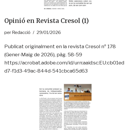
Opinió en Revista Cresol (1)
per
Redacció
29/01/2026
Publicat originalment en la revista Cresol nº 178
(Gener-Maig de 2026), pàg. 58-59
https://acrobat.adobe.com/id/urn:aaid:sc:EU:cb01ed
d7-f1d3-49ac-844d-541cbca65d63