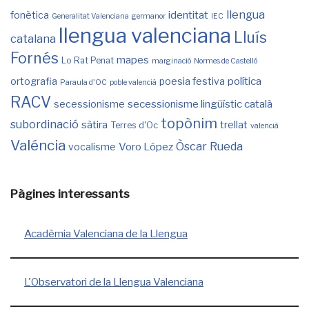
llengua
identitat
fonètica
Generalitat Valenciana
germanor
IEC
llengua valenciana
Lluís
catalana
Fornés
mapes
Lo Rat Penat
marginació
Normes de Castelló
política
ortografia
poesia festiva
Paraula d'OC
poble valencià
RACV
secessionisme lingüístic català
secessionisme
topònim
subordinació
sàtira
trellat
Terres d'Oc
valencià
Valéncia
Òscar Rueda
Voro López
vocalisme
Pàgines interessants
Acadèmia Valenciana de la Llengua
L'Observatori de la Llengua Valenciana