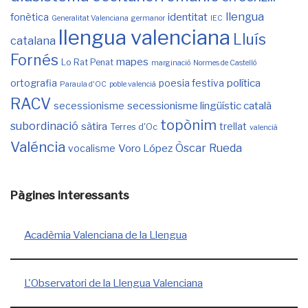
llengua
identitat
fonètica
Generalitat Valenciana
germanor
IEC
llengua valenciana
Lluís
catalana
Fornés
mapes
Lo Rat Penat
marginació
Normes de Castelló
política
ortografia
poesia festiva
Paraula d'OC
poble valencià
RACV
secessionisme lingüístic català
secessionisme
topònim
subordinació
sàtira
trellat
Terres d'Oc
valencià
Valéncia
Òscar Rueda
Voro López
vocalisme
Pàgines interessants
Acadèmia Valenciana de la Llengua
L'Observatori de la Llengua Valenciana