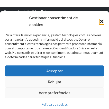
Contacte:
info@trellat.org
Gestionar consentiment de
cookies
Política de
cookies
Els autors d'esta pàgina gasten per al valencià les normatives
Per a oferir la millor experiència, gastem tecnologies com les cookies
per a guardar i/o accedir a informació del dispositiu. Donar el
AVL i RACV i, també, opcions alternatives que consideren que
consentiment a estes tecnologies nos permetrà processar informació
com el comportament de navegació o identificadors únics en esta
podrien ser de consens
web. No consentir o retirar el consentiment, pot afectar negativament
a determinades característiques i funcions.
Seguix-nos en:
f
| Facebook
Acceptar
Rebujar
t
| Twitter
Vore preferències
Política de cookies
© trellat.org - {current_year}