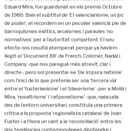
Eduard Mira, fon guardonat en els premis Octubre
de 1986. Baix el subtítul de ‘El valencianisme, un joc
de poder’, el recordem en un peculiar valencià ple de
barroquismes exòtics, arcaismes i paraules ‘no
normatives’ per a l’autoritat competent. El seu
efecte nos resultà atemperat perque ya havíem
llegit el ‘Document 88’ de Franch, Colomer, Nadal i
Company -que nos paregué més atrevit, clar i
directe-, pero sol presentar-se ‘De impura natione’
com l’inici de lo que pretenia ser una ‘tercera via’
entre el ‘fusterianisme’ i el ‘blaverisme’ -per a Mollà i
Mira, ‘nosaltrisme’ i ‘ratpenatisme’- que, naixcuda
des de l’entorn universitari, constituïa una primera
crítica a la proposta ‘regionalista catalana’ de Joan
Fuster i a l’hora un cant a la ‘reconciliació’ entre les
dos tendències contemporànees d’entendre i