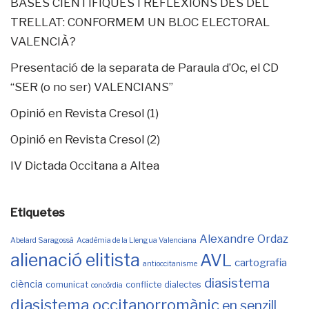
BASES CIENTÍFIQUES I REFLEXIONS DES DEL
TRELLAT: CONFORMEM UN BLOC ELECTORAL
VALENCIÀ?
Presentació de la separata de Paraula d’Oc, el CD
“SER (o no ser) VALENCIANS”
Opinió en Revista Cresol (1)
Opinió en Revista Cresol (2)
IV Dictada Occitana a Altea
Etiquetes
Alexandre Ordaz
Abelard Saragossà
Acadèmia de la Llengua Valenciana
alienació elitista
AVL
cartografia
antioccitanisme
diasistema
ciència
comunicat
conflicte
dialectes
concòrdia
diasistema occitanorromànic
en senzill