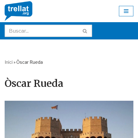
Skip
to
content
Inici
»
Òscar Rueda
Òscar Rueda