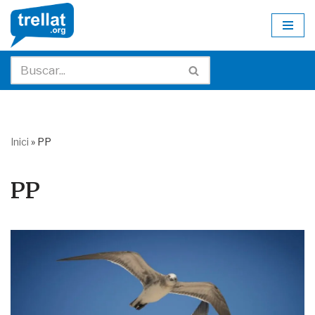
Skip
to
content
Inici
»
PP
PP