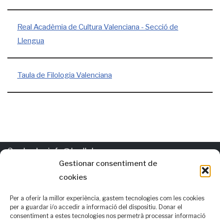
Real Acadèmia de Cultura Valenciana - Secció de
Llengua
Taula de Filologia Valenciana
Contacte:
info@trellat.org
Gestionar consentiment de
cookies
Política de
cookies
Els autors d'esta pàgina gasten per al valencià les normatives
Per a oferir la millor experiència, gastem tecnologies com les cookies
per a guardar i/o accedir a informació del dispositiu. Donar el
AVL i RACV i, també, opcions alternatives que consideren que
consentiment a estes tecnologies nos permetrà processar informació