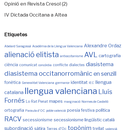
Opinió en Revista Cresol (2)
IV Dictada Occitana a Altea
Etiquetes
Alexandre Ordaz
Abelard Saragossà
Acadèmia de la Llengua Valenciana
alienació elitista
AVL
cartografia
antioccitanisme
diasistema
ciència
comunicat
conflicte
dialectes
concòrdia
diasistema occitanorromànic
en senzill
llengua
identitat
fonètica
Generalitat Valenciana
germanor
IEC
llengua valenciana
Lluís
catalana
Fornés
mapes
Lo Rat Penat
marginació
Normes de Castelló
política
ortografia
poesia festiva
Paraula d'OC
poble valencià
RACV
secessionisme lingüístic català
secessionisme
topònim
subordinació
sàtira
trellat
Terres d'Oc
valencià