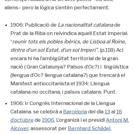
aliens– pero la lògica s’entén perfectament.
1906: Publicació de
La nacionalitat catalana
de
Prat de la Riba on reivindica aquell Estat imperial.
“
reunir tots els pobles ibèrics, de Lisboa al Roine,
dintre d’un sol Estat, d’un sol Imperi”.
(p.118) Ací
encara hi ha l’ambigüitat territorial de la gran
nació ( Gran Catalunya? Països d’Oc?) i lingüística
(llengua d’Oc? llengua catalana?) que trencarà el
Manifest antioccitanista el 1934: Llengua
catalana-no occitana, i països catalans. Punt.
1906: Ir Congrès Internacional de la Llengua
Catalana. se celebrà a
Barcelona
del dia
13
al
18
d’octubre
de
1906
. L’organizà i el presidí
Antoni M.
Alcover
, assessorat per
Bernhard Schädel
.