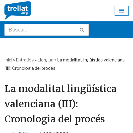
Skip
to
content
Inici
»
Entrades
»
Llengua
»
La modalitat lingüística valenciana
(III): Cronologia del procés
La modalitat lingüística
valenciana (III):
Cronologia del procés