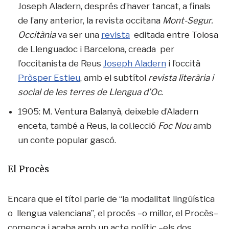
Joseph Aladern, després d’haver tancat, a finals
de l’any anterior, la revista occitana
Mont-Segur.
Occitània
va ser una
revista
editada entre Tolosa
de Llenguadoc i Barcelona, creada per
l’occitanista de Reus
Joseph Aladern
i l’occità
Pròsper Estieu
, amb el subtítol
revista literària i
social de les terres de Llengua d’Oc
.
1905: M. Ventura Balanyà, deixeble d’Aladern
enceta, també a Reus, la col.lecció
Foc Nou
amb
un conte popular gascó.
El Procès
Encara que el títol parle de “la modalitat lingüística
o llengua valenciana”, el procés –o millor, el Procès–
comença i acaba amb un acte polític –els dos,