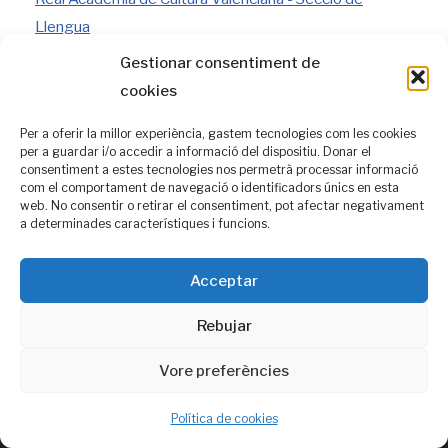
Llengua
Gestionar consentiment de
cookies
Taula de Filologia Valenciana
Per a oferir la millor experiència, gastem tecnologies com les cookies
per a guardar i/o accedir a informació del dispositiu. Donar el
consentiment a estes tecnologies nos permetrà processar informació
com el comportament de navegació o identificadors únics en esta
web. No consentir o retirar el consentiment, pot afectar negativament
a determinades característiques i funcions.
Contacte:
info@trellat.org
Acceptar
Política de
cookies
Rebujar
Els autors d'esta pàgina gasten per al valencià les normatives
Vore preferències
AVL i RACV i, també, opcions alternatives que consideren que
podrien ser de consens
Política de cookies
Seguix-nos en: