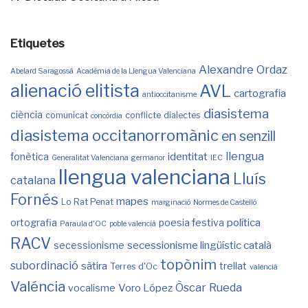
Etiquetes
Alexandre Ordaz
Abelard Saragossà
Acadèmia de la Llengua Valenciana
alienació elitista
AVL
cartografia
antioccitanisme
diasistema
ciència
comunicat
conflicte
dialectes
concòrdia
diasistema occitanorromànic
en senzill
llengua
identitat
fonètica
Generalitat Valenciana
germanor
IEC
llengua valenciana
Lluís
catalana
Fornés
mapes
Lo Rat Penat
marginació
Normes de Castelló
política
ortografia
poesia festiva
Paraula d'OC
poble valencià
RACV
secessionisme lingüístic català
secessionisme
topònim
subordinació
sàtira
trellat
Terres d'Oc
valencià
Valéncia
Òscar Rueda
Voro López
vocalisme