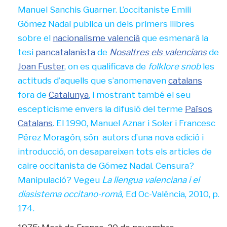
Manuel Sanchis Guarner. L’occitaniste Emili
Gómez Nadal publica un dels primers llibres
sobre el
nacionalisme valencià
que esmenarà la
tesi
pancatalanista
de
Nosaltres els valencians
de
Joan Fuster
, on es qualificava de
folklore snob
les
actituds d’aquells que s’anomenaven
catalans
fora de
Catalunya
, i mostrant també el seu
escepticisme envers la difusió del terme
Països
Catalans
. El 1990, Manuel Aznar i Soler i Francesc
Pérez Moragón, són autors d’una nova edició i
introducció, on desapareixen tots els articles de
caire occitanista de Gómez Nadal. Censura?
Manipulació? Vegeu
La llengua valenciana i el
diasistema occitano-romà,
Ed Oc-Valéncia, 2010, p.
174.